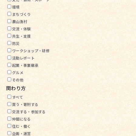
環境
まちづくり
農山漁村
交流・体験
共生・支援
防災
ワークショップ・研修
活動レポート
起業・事業継承
グルメ
その他
関わり方
すべて
買う・寄附する
交流する・参加する
仲間になる
住む・働く
企画・運営