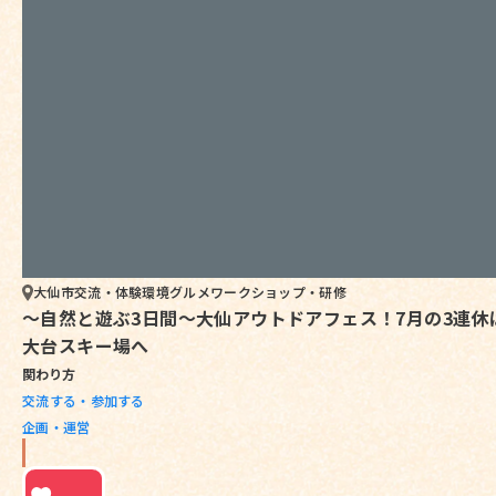
大仙市
交流・体験
環境
グルメ
ワークショップ・研修
～自然と遊ぶ3日間～大仙アウトドアフェス！7月の3連休
大台スキー場へ
関わり方
交流する・参加する
企画・運営