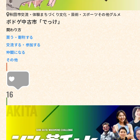
秋田市
交流・体験
まちづくり
文化・芸術・スポーツ
その他
グルメ
ボドゲ中古市「でっけ」
関わり方
買う・寄附する
交流する・参加する
仲間になる
その他
16