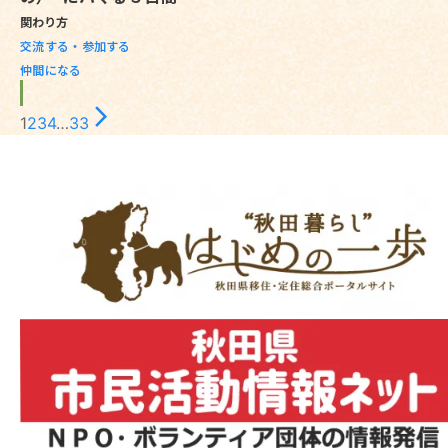
関わり方
交流する・参加する
仲間になる
arrow_forward_ios
1
2
3
4
…
33