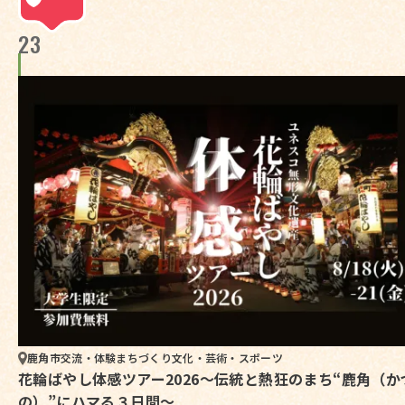
23
鹿角市
交流・体験
まちづくり
文化・芸術・スポーツ
花輪ばやし体感ツアー2026～伝統と熱狂のまち“鹿角（か
の）”にハマる３日間～