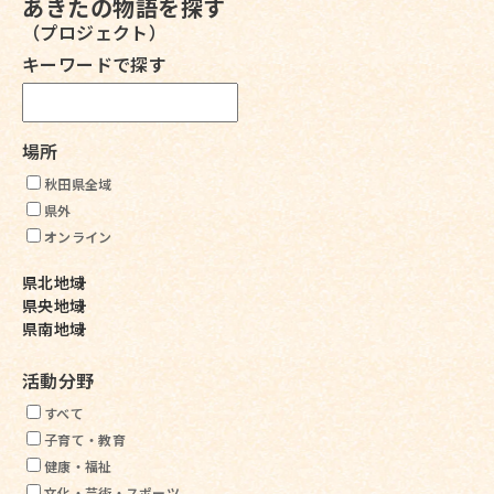
あきたの物語を探す
（プロジェクト）
キーワードで探す
場所
秋田県全域
県外
オンライン
県北地域
県央地域
県南地域
活動分野
すべて
子育て・教育
健康・福祉
文化・芸術・スポーツ